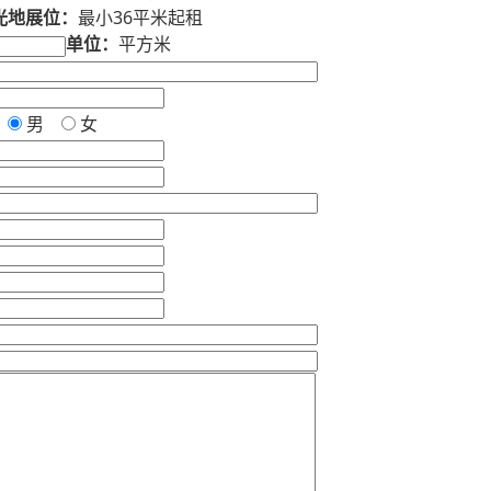
光地展位：
最小36平米起租
单位：
平方米
男
女