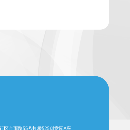
行区金雨路55号虹桥525创意园A座