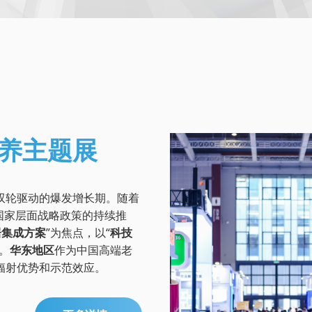
康养主题展
双轮驱动的爆发增长期。随着
及国家层面战略政策的持续推
居集成方案
”为焦点，以“
科技
。
华东地区
作为中国高端老
辐射优势和示范效应。