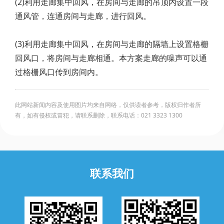
(2)利用走廊集中回风，在房间与走廊的吊顶内设置一段
通风管，连通房间与走廊，进行回风。
(3)利用走廊集中回风，在房间与走廊的隔墙上设置格栅
回风口，将房间与走廊相通。本方案走廊的噪声可以通
过格栅风口传到房间内。
此网站新闻内容及使用图片均来自网络，仅供读者参考，版权归作者所
有，如有侵权或冒犯，请联系删除，联系电话：021 3323 1300
联系我们