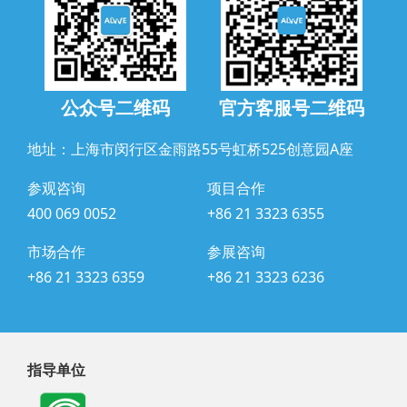
公众号二维码
官方客服号二维码
地址：上海市闵行区金雨路55号虹桥525创意园A座
参观咨询
项目合作
400 069 0052
+86 21 3323 6355
市场合作
参展咨询
+86 21 3323 6359
+86 21 3323 6236
指导单位