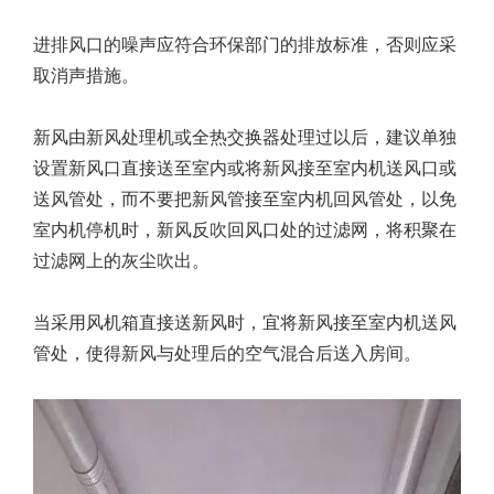
进排风口的噪声应符合环保部门的排放标准，否则应采
取消声措施。
新风由新风处理机或全热交换器处理过以后，建议单独
设置新风口直接送至室内或将新风接至室内机送风口或
送风管处，而不要把新风管接至室内机回风管处，以免
室内机停机时，新风反吹回风口处的过滤网，将积聚在
过滤网上的灰尘吹出。
当采用风机箱直接送新风时，宜将新风接至室内机送风
管处，使得新风与处理后的空气混合后送入房间。