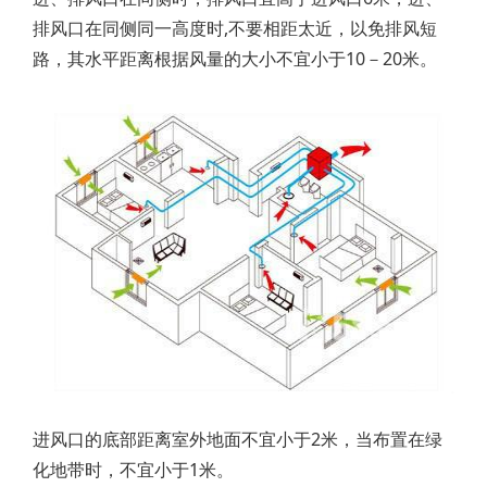
排风口在同侧同一高度时,不要相距太近，以免排风短
路，其水平距离根据风量的大小不宜小于10－20米。
进风口的底部距离室外地面不宜小于2米，当布置在绿
化地带时，不宜小于1米。