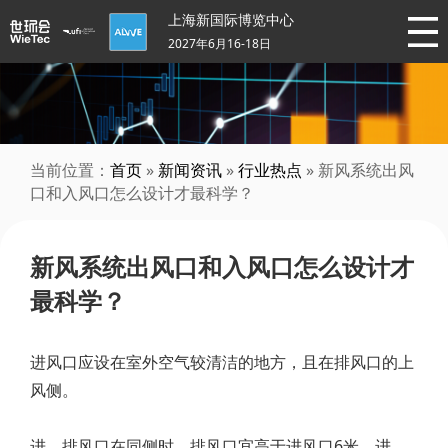
上海新国际博览中心
2027年6月16-18日
当前位置：
首页
»
新闻资讯
»
行业热点
» 新风系统出风
口和入风口怎么设计才最科学？
新风系统出风口和入风口怎么设计才
最科学？
进风口应设在室外空气较清洁的地方，且在排风口的上
风侧。
进、排风口在同侧时，排风口宜高于进风口6米，进、