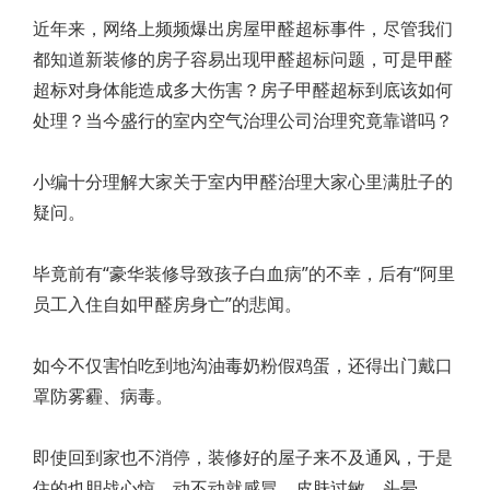
近年来，网络上频频爆出房屋甲醛超标事件，尽管我们
都知道新装修的房子容易出现甲醛超标问题，可是甲醛
超标对身体能造成多大伤害？房子甲醛超标到底该如何
处理？当今盛行的室内空气治理公司治理究竟靠谱吗？
小编十分理解大家关于室内甲醛治理大家心里满肚子的
疑问。
毕竟前有“豪华装修导致孩子白血病”的不幸，后有“阿里
员工入住自如甲醛房身亡”的悲闻。
如今不仅害怕吃到地沟油毒奶粉假鸡蛋，还得出门戴口
罩防雾霾、病毒。
即使回到家也不消停，装修好的屋子来不及通风，于是
住的也胆战心惊，动不动就感冒、皮肤过敏、头晕...