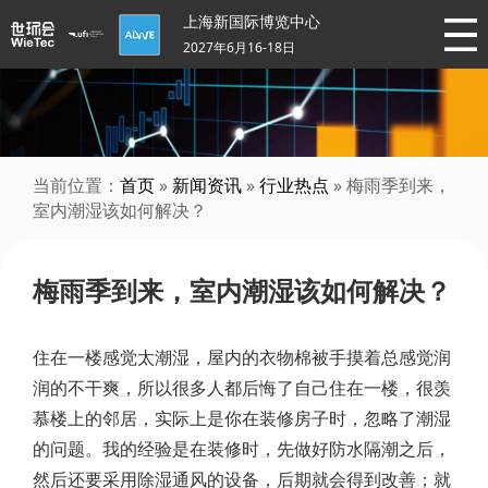
上海新国际博览中心
2027年6月16-18日
当前位置：
首页
»
新闻资讯
»
行业热点
» 梅雨季到来，
室内潮湿该如何解决？
梅雨季到来，室内潮湿该如何解决？
住在一楼感觉太潮湿，屋内的衣物棉被手摸着总感觉润
润的不干爽，所以很多人都后悔了自己住在一楼，很羡
慕楼上的邻居，实际上是你在装修房子时，忽略了潮湿
的问题。我的经验是在装修时，先做好防水隔潮之后，
然后还要采用除湿通风的设备，后期就会得到改善；就