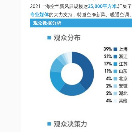
2021上海空气新风展规模达
25,000平方米
,汇集了
专业媒体
的大力支持，特邀空净新风、暖通空调
观众数据分析