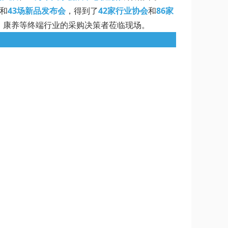
和
43场新品发布会
，得到了
42家行业协会
和
86家
、康养等终端行业的采购决策者莅临现场。