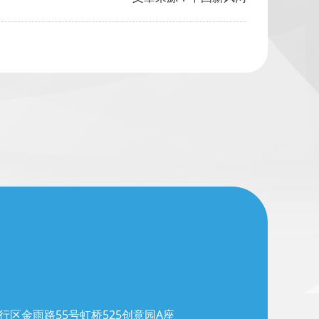
行区金雨路55号虹桥525创意园A座