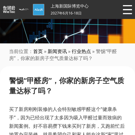
上海新国际博览中心
2027年6月16-18日
当前位置：
首页
»
新闻资讯
»
行业热点
» 警惕“甲醛
房”，你家的新房子空气质量达标了吗？
警惕“甲醛房”，你家的新房子空气质
量达标了吗？
买了新房刚刚装修的人会特别敏感甲醛这个“健康杀
手”，因为已经出现了太多因为吸入甲醛过量而致病的
新闻案例。好不容易攒下钱来买到了新房，又跑前忙后
地置办完装修，就是希望自己和家人能在这新“家”里过