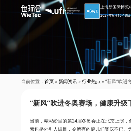
上海新国际博览
2027年6月16-18日
当前位置：
首页
»
新闻资讯
»
行业热点
» “新风”吹
“新风”吹进冬奥赛场，健康升级
当前，精彩纷呈的第24届冬奥会正在北京上演
素也格外引人瞩目，令所有的健儿们赞叹不已。