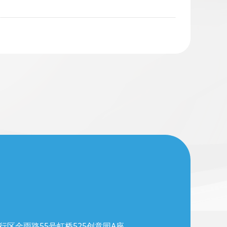
行区金雨路55号虹桥525创意园A座