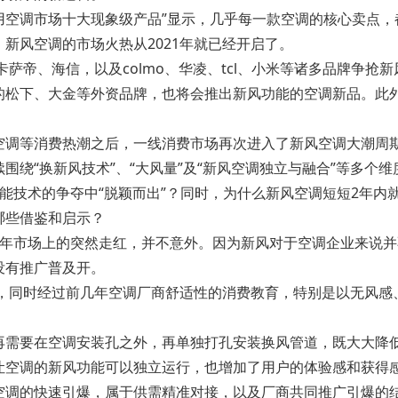
年度家用空调市场十大现象级产品”显示，几乎每一款空调的核心卖点，都
新风空调的市场火热从2021年就已经开启了。
卡萨帝、海信，以及colmo、华凌、tcl、小米等诸多品牌争
的松下、大金等外资品牌，也将会推出新风功能的空调新品。此
空调等消费热潮之后，一线消费市场再次进入了新风空调大潮周期
围绕“换新风技术”、“大风量”及“新风空调独立与融合”等多个
能技术的争夺中“脱颖而出”？同时，为什么新风空调短短2年内
哪些借鉴和启示？
年市场上的突然走红，并不意外。因为新风对于空调企业来说并
没有推广普及开。
态，同时经过前几年空调厂商舒适性的消费教育，特别是以无风
再需要在空调安装孔之外，再单独打孔安装换风管道，既大大降
让空调的新风功能可以独立运行，也增加了用户的体验感和获得
空调的快速引爆，属于供需精准对接，以及厂商共同推广引爆的