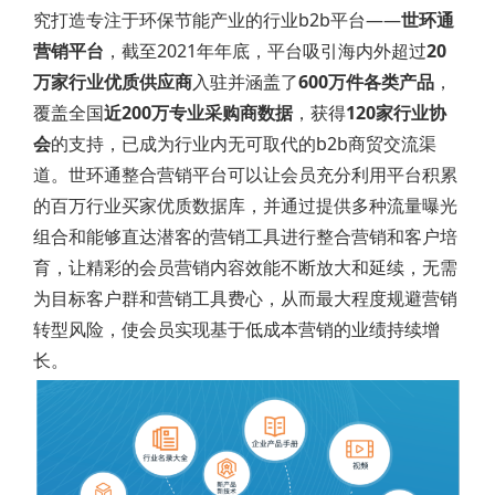
究打造专注于环保节能产业的行业b2b平台——
世环通
营销平台
，截至2021年年底，平台吸引海内外超过
20
万家行业优质供应商
入驻并涵盖了
600万件各类产品
，
覆盖全国
近200万专业采购商数据
，获得
120家行业协
会
的支持，已成为行业内无可取代的b2b商贸交流渠
道。世环通整合营销平台可以让会员充分利用平台积累
的百万行业买家优质数据库，并通过提供多种流量曝光
组合和能够直达潜客的营销工具进行整合营销和客户培
育，让精彩的会员营销内容效能不断放大和延续，无需
为目标客户群和营销工具费心，从而最大程度规避营销
转型风险，使会员实现基于低成本营销的业绩持续增
长。