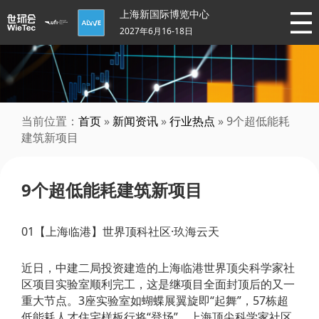
上海新国际博览中心
2027年6月16-18日
当前位置：
首页
»
新闻资讯
»
行业热点
» 9个超低能耗
建筑新项目
9个超低能耗建筑新项目
01【上海临港】世界顶科社区·玖海云天
近日，中建二局投资建造的上海临港世界顶尖科学家社
区项目实验室顺利完工，这是继项目全面封顶后的又一
重大节点。3座实验室如蝴蝶展翼旋即“起舞”，57栋超
低能耗人才住宅样板行将“登场”，上海顶尖科学家社区