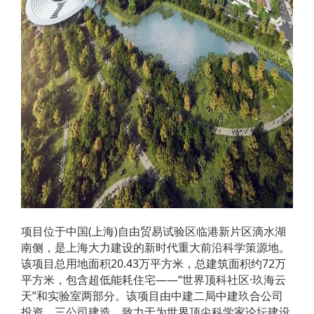
项目位于中国(上海)自由贸易试验区临港新片区滴水湖
南侧，是上海大力建设的新时代重大前沿科学策源地。
该项目总用地面积20.43万平方米，总建筑面积约72万
平方米，包含超低能耗住宅——“世界顶科社区·玖海云
天”和实验室两部分。该项目由中建二局中建玖合公司
投资、三公司建造，致力于为世界顶尖科学家论坛建设