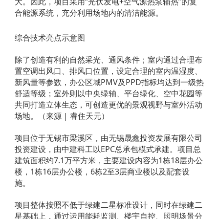
大。因此，项目采用“光伏发电+空气源热泵辅热”的复
合能源系统，充分利用场地内的清洁能源。
综合技术亮点示意图
除了创造有利的自然采光、通风条件；室内通过合理布
置空调出风口、排风口位置，设定合理的室内温湿度、
新风量等参数，办公区域PMV及PPD指标均达到一级热
舒适等级；室外则以中央绿轴、平台绿化、空中花园等
共同打造立体生态，可创造更优的景观视野与室外活动
场地。（来源 | 睿住天元）
项目位于无锡市梁溪区，由无锡晟鑫投资发展有限公司
投资建设，由中建科工以EPC总承包模式承建。项目总
建筑面积约7.1万平方米，主要建设内容为1栋18层办公
楼，1栋16层办公楼，6栋2至3层商业楼以及配套设
施。
项目整体按照不低于绿建二星标准设计，同时在绿建二
星基础上，通过运用能耗监测、楼宇自控、照明场景分