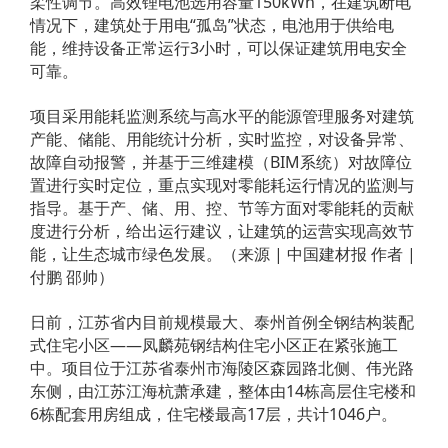
柔性调节。高效锂电池选用容量150kWh，在建筑断电
情况下，建筑处于用电“孤岛”状态，电池用于供给电
能，维持设备正常运行3小时，可以保证建筑用电安全
可靠。
项目采用能耗监测系统与高水平的能源管理服务对建筑
产能、储能、用能统计分析，实时监控，对设备异常、
故障自动报警，并基于三维建模（BIM系统）对故障位
置进行实时定位，重点实现对零能耗运行情况的监测与
指导。基于产、储、用、控、节等方面对零能耗的贡献
度进行分析，给出运行建议，让建筑的运营实现高效节
能，让生态城市绿色发展。（来源 | 中国建材报 作者 |
付鹏 邵帅）
日前，江苏省内目前规模最大、泰州首例全钢结构装配
式住宅小区——凤麟苑钢结构住宅小区正在紧张施工
中。项目位于江苏省泰州市海陵区森园路北侧、伟光路
东侧，由江苏江海杭萧承建，整体由14栋高层住宅楼和
6栋配套用房组成，住宅楼最高17层，共计1046户。