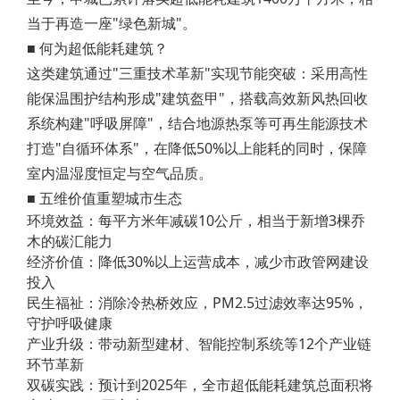
当于再造一座"绿色新城"。
■ 何为超低能耗建筑？
这类建筑通过"三重技术革新"实现节能突破：采用高性
能保温围护结构形成"建筑盔甲"，搭载高效新风热回收
系统构建"呼吸屏障"，结合地源热泵等可再生能源技术
打造"自循环体系"，在降低50%以上能耗的同时，保障
室内温湿度恒定与空气品质。
■ 五维价值重塑城市生态
环境效益：每平方米年减碳10公斤，相当于新增3棵乔
木的碳汇能力
经济价值：降低30%以上运营成本，减少市政管网建设
投入
民生福祉：消除冷热桥效应，PM2.5过滤效率达95%，
守护呼吸健康
产业升级：带动新型建材、智能控制系统等12个产业链
环节革新
双碳实践：预计到2025年，全市超低能耗建筑总面积将