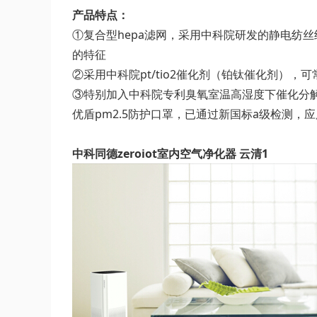
产品特点：
①复合型hepa滤网，采用中科院研发的静电纺
的特征
②采用中科院pt/tio2催化剂（铂钛催化剂
③特别加入中科院专利臭氧室温高湿度下催化分
优盾pm2.5防护口罩，已通过新国标a级检测，
中科同德zeroiot室内空气净化器 云清1