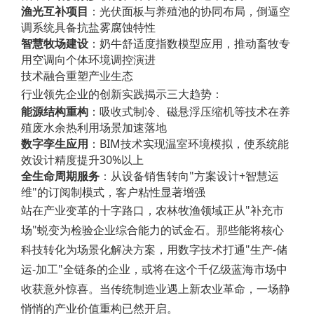
渔光互补项目
：光伏面板与养殖池的协同布局，倒逼空
调系统具备抗盐雾腐蚀特性
智慧牧场建设
：奶牛舒适度指数模型应用，推动畜牧专
用空调向个体环境调控演进
技术融合重塑产业生态
行业领先企业的创新实践揭示三大趋势：
能源结构重构
：吸收式制冷、磁悬浮压缩机等技术在养
殖废水余热利用场景加速落地
数字孪生应用
：BIM技术实现温室环境模拟，使系统能
效设计精度提升30%以上
全生命周期服务
：从设备销售转向"方案设计+智慧运
维"的订阅制模式，客户粘性显著增强
站在产业变革的十字路口，农林牧渔领域正从"补充市
场"蜕变为检验企业综合能力的试金石。那些能将核心
科技转化为场景化解决方案，用数字技术打通"生产-储
运-加工"全链条的企业，或将在这个千亿级蓝海市场中
收获意外惊喜。当传统制造业遇上新农业革命，一场静
悄悄的产业价值重构已然开启。