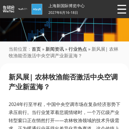
上海新国际博览中心
2027年6月16-18日
当前位置：
首页
»
新闻资讯
»
行业热点
» 新风展| 农林
牧渔能否激活中央空调产业新蓝海？
新风展| 农林牧渔能否激活中央空调
产业新蓝海？
2024年行至半程，中国中央空调市场在复杂经济形势下
承压前行。当行业笼罩着悲观情绪时，一个万亿级产业
转型窗口正在悄然打开——农林牧渔领域的技术升级需
求，正为暖通行业开辟出差异化竞争赛道。这个传统上