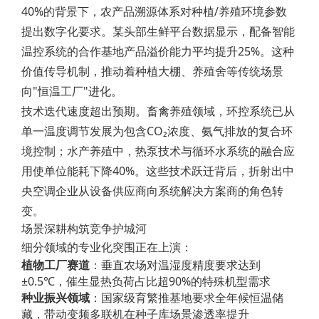
40%的背景下，农产品溯源体系对种植/养殖环境参数
提出数字化要求。某头部生鲜平台数据显示，配备智能
温控系统的合作基地产品溢价能力平均提升25%。这种
价值传导机制，推动着种植大棚、养殖舍等传统场景
向"恒温工厂"进化。
技术迭代速度超出预期。畜禽养殖领域，环控系统已从
单一温度调节发展为包含CO₂浓度、氨气排放的复合环
境控制；水产养殖中，热泵技术与循环水系统的融合应
用使单位能耗下降40%。这些技术跃迁背后，折射出中
央空调企业从设备供应商向系统解决方案商的角色转
变。
场景深耕构筑竞争护城河
细分领域的专业化突围正在上演：
植物工厂赛道
：垂直农场对温湿度精度要求达到
±0.5℃，催生显热负荷占比超90%的特殊机型需求
种业振兴领域
：国家级育繁推基地要求全年候恒温储
藏，带动变频多联机在种子库场景渗透率提升