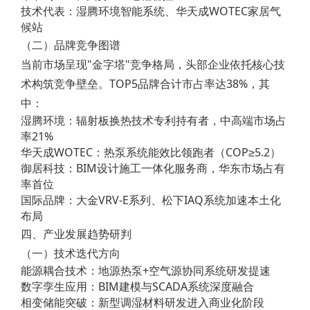
技术代表：湿腾环境智能系统、华天成WOTEC家居气
候站
（二）品牌竞争图谱
当前市场呈现"金字塔"竞争格局，头部企业依托核心技
术构筑竞争壁垒。TOP5品牌合计市占率达38%，其
中：
湿腾环境：辐射板换热技术专利持有者，中高端市场占
率21%
华天成WOTEC：热泵系统能效比领跑者（COP≥5.2）
御居科技：BIM设计施工一体化服务商，华东市场占有
率首位
国际品牌：大金VRV-E系列、松下IAQ系统加速本土化
布局
四、产业发展趋势研判
（一）技术迭代方向
能源耦合技术：地源热泵+空气源协同系统研发提速
数字孪生应用：BIM建模与SCADA系统深度融合
相变储能突破：新型调湿材料研发进入商业化阶段