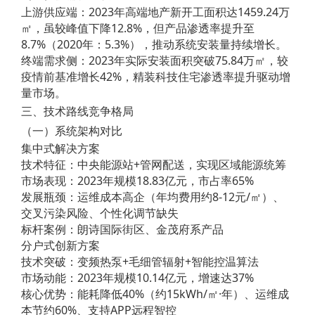
上游供应端：2023年高端地产新开工面积达1459.24万
㎡，虽较峰值下降12.8%，但产品渗透率提升至
8.7%（2020年：5.3%），推动系统安装量持续增长。
终端需求侧：2023年实际安装面积突破75.84万㎡，较
疫情前基准增长42%，精装科技住宅渗透率提升驱动增
量市场。
三、技术路线竞争格局
（一）系统架构对比
集中式解决方案
技术特征：中央能源站+管网配送，实现区域能源统筹
市场表现：2023年规模18.83亿元，市占率65%
发展瓶颈：运维成本高企（年均费用约8-12元/㎡）、
交叉污染风险、个性化调节缺失
标杆案例：朗诗国际街区、金茂府系产品
分户式创新方案
技术突破：变频热泵+毛细管辐射+智能控温算法
市场动能：2023年规模10.14亿元，增速达37%
核心优势：能耗降低40%（约15kWh/㎡·年）、运维成
本节约60%、支持APP远程智控