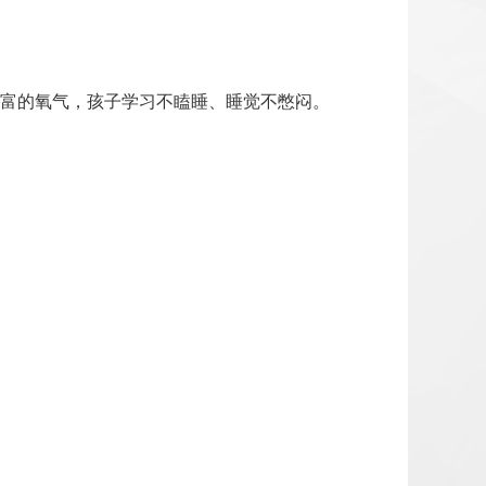
提供丰富的氧气，孩子学习不瞌睡、睡觉不憋闷。