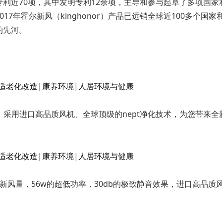
利近70项，其中发明专利12余项，主导和参与起草了多项国家
17年霍尔新风（kinghonor）产品已远销全球近100多个
的先河。
间循环，采用进口高品质风机、全球顶级的nept净化技术，为您带来
m³/h 的新风量，56w的超低功率，30db的极致静音效果，进口高