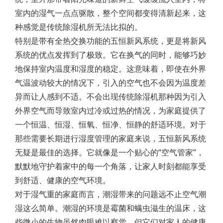
室内的湿气一点点驱散，整个空间都变得清新起来，这
种感觉是传统除湿机所无法比拟的。
特别是带有全热交换功能的五恒新风系统，更是将新风
系统的优点发挥到了极致。它在换气的同时，能够巧妙
地保持室内温度和湿度的稳定。这意味着，即使在外界
气温波动较大的情况下，引入的空气也不会因为温度差
异而让人感到不适。不会出现传统除湿机那种因为引入
外界空气而导致室内过冷或过热的情况，为家庭提供了
一个恒温、恒湿、恒氧、恒净、恒静的舒适环境。对于
那些需要长期进行湿度管理的家庭来说，五恒新风系统
无疑是最佳的选择。它就像是一个贴心的“空气管家”，
默默地守护着家中的每一个角落，让家人时刻都能享受
到舒适、健康的空气环境。
对于湿气重的家庭而言，潮湿带来的问题远不止空气潮
湿这么简单。潮湿的环境是霉菌和螨虫滋生的温床，这
些微小的生物虽然肉眼难以察觉，但它们对家人的健康