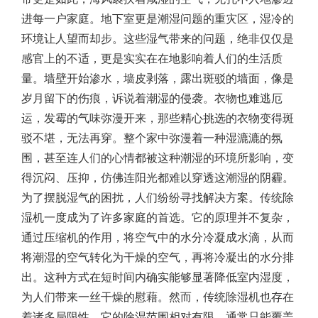
进每一户家庭。地下室更是潮湿问题的重灾区，湿冷的
环境让人望而却步。这些湿气带来的问题，绝非仅仅是
感官上的不适，更是实实在在地影响着人们的生活质
量。墙壁开始渗水，墙皮剥落，露出斑驳的墙面，像是
岁月留下的伤痕，诉说着潮湿的侵袭。衣物也难逃厄
运，发霉的气味弥漫开来，那些精心挑选的衣物变得斑
驳不堪，无法再穿。整个家中弥漫着一种湿漉漉的氛
围，甚至连人们的心情都被这种潮湿的环境所影响，变
得沉闷、压抑，仿佛连阳光都难以穿透这潮湿的阴霾。
为了摆脱湿气的困扰，人们纷纷寻找解决方案。传统除
湿机一度成为了许多家庭的首选。它的原理并不复杂，
通过压缩机的作用，将空气中的水分冷凝成水滴，从而
将潮湿的空气转化为干燥的空气，再将冷凝出的水分排
出。这种方式在短时间内确实能够显著降低室内湿度，
为人们带来一丝干燥的慰藉。然而，传统除湿机也存在
着诸多局限性。它的除湿范围相对有限，通常只能覆盖