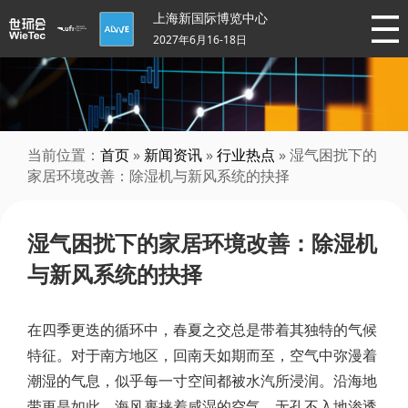
上海新国际博览中心
2027年6月16-18日
当前位置：
首页
»
新闻资讯
»
行业热点
» 湿气困扰下的
家居环境改善：除湿机与新风系统的抉择
湿气困扰下的家居环境改善：除湿机
与新风系统的抉择
在四季更迭的循环中，春夏之交总是带着其独特的气候
特征。对于南方地区，回南天如期而至，空气中弥漫着
潮湿的气息，似乎每一寸空间都被水汽所浸润。沿海地
带更是如此，海风裹挟着咸湿的空气，无孔不入地渗透