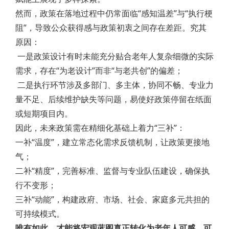
然而，政策在落地过程中仍常面临“感知温差”与“执行梗
阻”，导致公众获得感与政策初衷之间存在差距。究其
原因：
一是政策设计有时未能充分贴合老年人复杂细微的实际
需求，存在“为老设计”而非“与老共创”的偏差；
二是执行环节涉及多部门、多主体，协同不畅、专业力
量不足、后续维护缺失等问题，易使好政策停留在纸面
或短期项目内。
因此，未来政策需在精细化基础上着力“三补”：
一补“温度”，建立常态化需求反馈机制，让政策更接地
气；
二补“精度”，完善标准、监督与专业队伍建设，确保执
行不变形；
三补“动能”，构建政府、市场、社会、家庭多元共担的
可持续模式。
唯有如此，才能将宏观蓝图真正转化为老年人可感、可