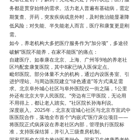
务都是贯穿始终的需求。活力老人普遍有基础病，需定
期复查、开药，突发疾病或意外时，及时救治能显著降
低风险；对失能、半失能老人而言，医疗和康复更是刚
需。
如今，养老机构大多把医疗服务作为“加分项”，多途径
破解“医院不能养，在家不能医”的痛点：
自建医疗。如泰康在北京、上海、广州等9地的养老社
区均配套康复医院，其中8家已纳入医保定点。
毗邻医院。部分体量不大的机构，通过内设医务室、引
进护理站、与周边医院建立“绿色通道”等方式满足需
求。北京阜外城心社区与阜外医院仅一街之隔，1公里
外还有北京大学人民医院。“旁边有三甲医院，无论用
不用得上，都让老人踏实。”社区院长孙海利说。
深度嵌入。2025年，北京友谊城心社区与北京市宣武中
医医院合作，落地全市首个“内嵌式”医疗床位项目——
将医院正式病床设在养老社区内部，管理执行医院标
准，支持医保结算，并引入三级查房机制。
国家层面也在强力推动医养融合。国家卫生健康委老龄