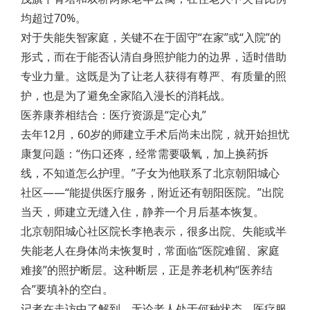
均超过70%。
对于失能失智家庭，关键不在于固守“在家”或“入院”的
形式，而在于能否认清自身照护能力的边界，适时借助
专业力量。这既是为了让老人获得有尊严、有质量的照
护，也是为了避免全家陷入漫长的消耗战。
医养康养相结合：医疗资源是“定心丸”
去年12月，60岁的师建立手术后尚未出院，就开始担忧
康复问题：“伤口还疼，经常需要吸氧，加上换药拆
线，不知道怎么护理。”子女为他联系了北京朝阳城心
社区——“能提供医疗服务，附近还有朝阳医院。”出院
当天，师建立无缝入住，静养一个月后基本恢复。
北京朝阳城心社区院长李艳表示，很多出院、失能或半
失能老人在身体尚未恢复时，常面临“医院难留、家庭
难接”的照护断层。这种断层，正是养老机构“医养结
合”要填补的空白。
记者在走访中了解到，无论老人处于何种状态，医疗服