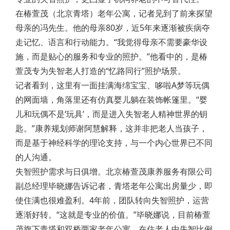
在椿萱茂（北京青塔）老年公寓，记者见到了前来探望
母亲的冯先生。他的母亲80岁，近5年来逐渐被疾病夺
走记忆、语言和行动能力。“我觉得母亲不需要豪华设
施，而是贴心的服务和专业的照护。”他看中的，是椿
萱茂专为失智老人打造的“忆路同行”照护场景。
记者看到，这里有一面挂满海绵宝宝、哆啦A梦等玩偶
的网面墙，角落里还有仿真婴儿躺在装饰帐篷里。“婴
儿和玩偶不是‘玩具’，而是进入失智老人精神世界的钥
匙。”康养规划师谢阿慧解释，这并非把老人当孩子，
而是基于神经科学的理论支持，与一个内心世界已不同
的人沟通。
失智照护需求与日俱增。北京椿萱茂康养服务有限公司
副总经理毕晓娜告诉记者，青塔老年公寓出房量少，即
使住满也很难盈利。4年前，团队转向失智照护，运营
逐渐好转。“这就是专业的价值。”毕晓娜说，目前椿萱
茂旗下青塔和双桥两家老年公寓，在住老人中失智比例