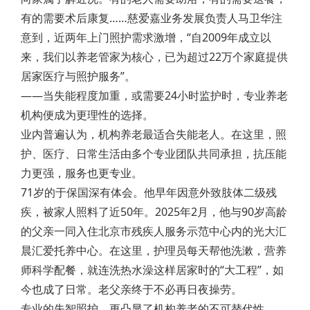
有的需要术后康复……慈爱嘉业务发展负责人马卫华注
意到，近两年上门照护需求激增，“自2009年成立以
来，我们以养老管家为核心，已为超过22万个家庭提供
居家医疗与照护服务”。
——当失能程度加重，或需要24小时监护时，专业养老
机构便成为更理性的选择。
业内普遍认为，机构养老最适合失能老人。在这里，照
护、医疗、日常生活由多个专业团队共同承担，抗压能
力更强，服务也更专业。
71岁的于保国深有体会。他早年因意外致肢体二级残
疾，被家人照料了近50年。2025年2月，他与90岁高龄
的父亲一同入住北京市残疾人服务示范中心内的光大汇
晨汇爱托养中心。在这里，护理员每天帮他洗漱，营养
师科学配餐，就连洗热水澡这样居家时的“大工程”，如
今也成了日常。老父亲终于不必再日夜操劳。
专业的失智照护，更凸显了机构养老的不可替代性。