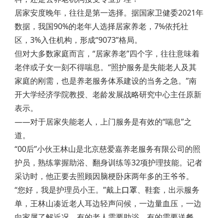
居家安度晚年，往往是第一选择。据国家卫健委2021年
数据，我国90%的老年人选择居家养老，7%依托社
区，3%入住机构，形成“9073”格局。
但对大多数家庭而言，“居家养老”四个字，往往意味着
老伴或子女一刻不得喘息。“照护服务是失能老人及其
家庭的刚需，也是养老服务体系建设的当务之急。”南
开大学经济学院教授、老龄发展战略研究中心主任原新
表示。
——对于居家失能老人，上门服务是有效的“喘息”之
道。
“00后”小伙王林山是北京慈爱嘉养老服务有限公司的照
护员，熟练掌握助浴、翻身训练等32项护理技能。记者
采访时，他正要去照顾因脑梗卧床两年多的王爷爷。
“您好，我是护理员小王。”戴上
口罩
、鞋套，出示服务
单，王林山凑近老人耳边轻声问候，一边量血压，一边
向家属了解近况。有的老人需要助浴，有的需要送餐，