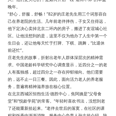
晚年。
“舒心，舒服，舒畅！”82岁的庄老先生用三个词形容自
己在养老院的生活。几年前老伴摔伤，子女又住得远，
他下定决心卖掉北京二环内的房子，搬进了友谊城心社
区。让他没想到的是，这里不仅为他办了人生中第一个
生日会，还让他每天忙于打牌、下棋、跳舞，“比退休
前还忙”。
庄老先生的故事，折射出老年人群体深层次的精神需
求。中国老龄科学研究中心调查显示，近四分之一的老
人有孤独感，超过四分之一存在抑郁倾向。他们需要
的，远不止一日三餐。因此，面向活力老人的养老服
务，普遍将精神滋养放在核心位置。
在北京西城区恒煦生活·德胜中心，焦阿姨是“父母食
堂”和“悦龄学苑”的常客。“年轻时喜欢书法，没想到老
了还能重新拾起来。”老伴去世后的落寞，在社区的课
程和饭香中渐渐消散。服务中心负责人孙志超介绍，除