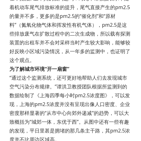
着机动车尾气排放标准的提升，尾气直接产生的pm2.5
的量并不多，更多的是pm2.5的“催化剂”和“原材
料”（氮氧化物气体和挥发性有机气体），pm2.5是这
些排放废气在扩散过程中的二次生成物，所以载有探测
装置的出租车并不会对采样当时产生较大影响，能够较
好反映小区域污染情况，从一年多的监测中，也证明了
这个观点。
为了解城市环境“开一扇窗”
“通过这个监测系统，还可更好地帮助人们去发现城市
空气污染分布规律。”谭洪卫教授团队根据所监测到的
数据绘制了《上海四季每小时pm2.5浓度图》，可以发
现，上海的pm2.5浓度并没有呈现出像人口密度、企业
密度那样显著的“从市中心向郊外递减”的趋势，可以大
致概括为“城郊一体，东优于西”。从图中还有一些有趣
的发现，平日里甚是拥堵的那几条主干路，其pm2.5浓
度并不比周边区域高。